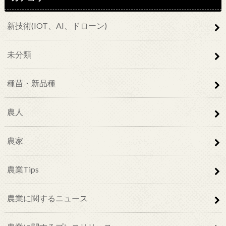
新技術(IOT、AI、ドローン)
未分類
種苗・新品種
農人
農家
農業Tips
農業に関するニュース