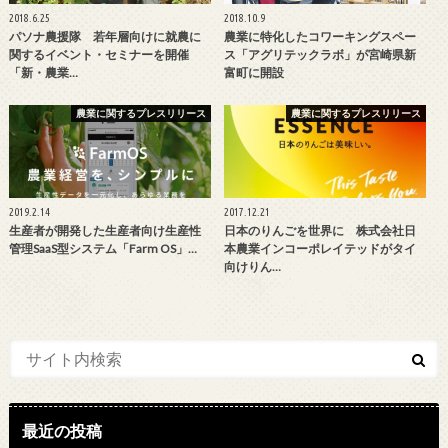
2018.6.25
2018.10.9
パソナ農援隊 若年層向けに就農に
農業に特化したコワーキングスペー
関するイベント・セミナーを開催
ス「アグリテックラボ」が宮崎県新
「新・農業…
富町に開設
農業に関するプレスリリース
農業に関するプレスリリース
2019.2.14
2017.12.21
生産者が開発した生産者向け生産性
日本のりんごを世界に 株式会社日
管理SaaS型システム「Farm OS」…
本農業インコーポレイテッドがタイ
向けりん…
最近の投稿