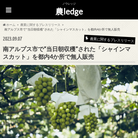
ノウレッジ
農ledge
ホーム
農業に関するプレスリリース
南アルプス市で"当日朝収穫"された「シャインマスカット」を都内4か所で無人販売
2023.09.07
農業に関するプレスリリース
南アルプス市で”当日朝収穫”された「シャインマ
スカット」を都内4か所で無人販売