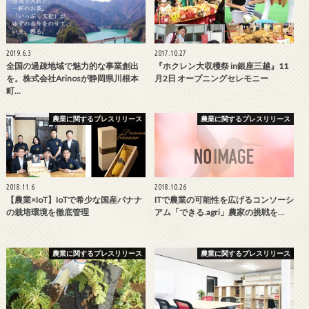
2019.6.3
2017.10.27
全国の過疎地域で魅力的な事業創出
『ホクレン大収穫祭 in銀座三越』11
を。株式会社Arinosが静岡県川根本
月2日 オープニングセレモニー
町…
農業に関するプレスリリース
農業に関するプレスリリース
2018.11.6
2018.10.26
【農業×IoT】IoTで希少な国産バナナ
ITで農業の可能性を広げるコンソーシ
の栽培環境を徹底管理
アム「できる.agri」農家の挑戦を…
農業に関するプレスリリース
農業に関するプレスリリース