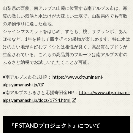
山梨県の西側、南アルプス山麓に位置する南アルプス市は、寒
暖の激しい気候と水はけが大変よい土壌で、山梨県内でも有数
の果物作りに適した産地。
シャインマスカットをはじめ、すもも、桃、サクランボ、あん
ぽ柿など、1年を通じて四季折々の果物が楽しめます。特に水は
けのよい地形を好むブドウとは相性が良く、高品質なブドウが
生産されている。これらの高品質のフルーツは南アルプス市の
ふるさと納税でお試しいただくことが可能。
■南アルプス市公式HP：
https://www.city.minami-
alps.yamanashi.jp/
■南アルプスふるさと応援寄附金HP：
https://www.city.minami-
alps.yamanashi.jp/docs/1794.html
『F STANDプロジェクト』について