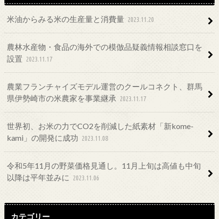
米油からみる米の生産量と消費量
2023.11.20
農林水産物・食品の海外での模倣品疑義情報相談窓口を
設置
2023.11.17
農業フランチャイズモデル運営のクールコネクト、群馬
県伊勢崎市の米農家を事業継承
2023.11.17
世界初、お米の力でCO2を削減した紙素材「新kome-
kami」の開発に成功
2023.11.08
令和5年11月の野菜価格見通し。11月上旬は高値も中旬
以降は平年並みに
2023.11.06
カテゴリー