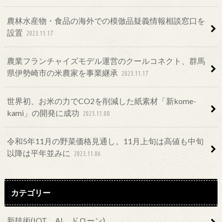
農林水産物・食品の海外での模倣品疑義情報相談窓口を
設置
2023.11.17
農業フランチャイズモデル運営のクールコネクト、群馬
県伊勢崎市の米農家を事業継承
2023.11.17
世界初、お米の力でCO2を削減した紙素材「新kome-
kami」の開発に成功
2023.11.08
令和5年11月の野菜価格見通し。11月上旬は高値も中旬
以降は平年並みに
2023.11.06
カテゴリー
新技術(IOT、AI、ドローン)