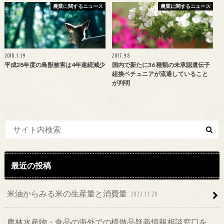
農業に関するニュース
農業に関するニュース
2018.1.19
2017.9.8
平成28年度の鳥獣被害は4年連続減少
国内で新たに36 種類の未承認遺伝子
組換ペチュニアが流通していること
が判明
最近の投稿
米油からみる米の生産量と消費量
2023.11.20
農林水産物・食品の海外での模倣品疑義情報相談窓口を