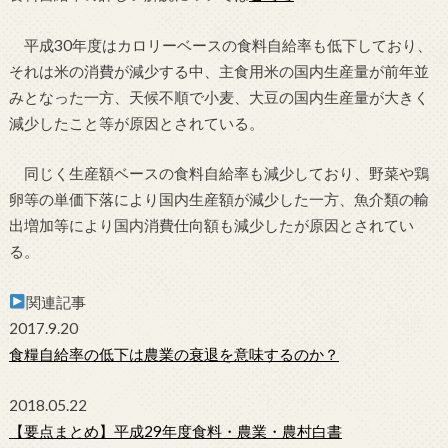
平成30年度はカロリーベースの食料自給率も低下しており、
それは米の消費が減少する中、主食用米の国内生産量が前年並
みとなった一方、天候不順で小麦、大豆の国内生産量が大きく
減少したこと等が原因とされている。
同じく生産額ベースの食料自給率も減少しており、野菜や鶏
卵等の単価下落により国内生産額が減少した一方、魚介類の輸
出増加等により国内消費仕向額も減少したが原因とされてい
る。
関連記事
2017.9.20
食糧自給率の低下は農業の衰退を意味するのか？
2018.05.22
【要点まとめ】平成29年度食料・農業・農村白書