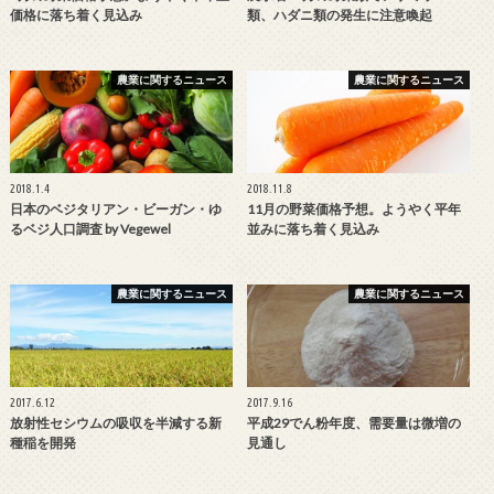
価格に落ち着く見込み
類、ハダニ類の発生に注意喚起
農業に関するニュース
農業に関するニュース
2018.1.4
2018.11.8
日本のベジタリアン・ビーガン・ゆ
11月の野菜価格予想。ようやく平年
るベジ人口調査 by Vegewel
並みに落ち着く見込み
農業に関するニュース
農業に関するニュース
2017.6.12
2017.9.16
放射性セシウムの吸収を半減する新
平成29でん粉年度、需要量は微増の
種稲を開発
見通し