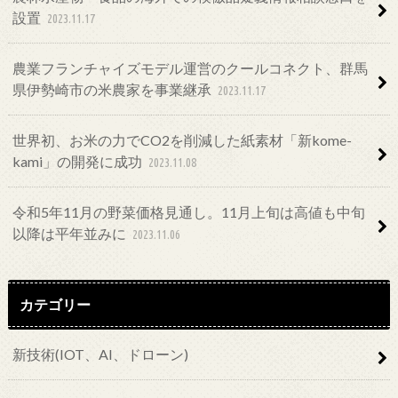
設置
2023.11.17
農業フランチャイズモデル運営のクールコネクト、群馬
県伊勢崎市の米農家を事業継承
2023.11.17
世界初、お米の力でCO2を削減した紙素材「新kome-
kami」の開発に成功
2023.11.08
令和5年11月の野菜価格見通し。11月上旬は高値も中旬
以降は平年並みに
2023.11.06
カテゴリー
新技術(IOT、AI、ドローン)