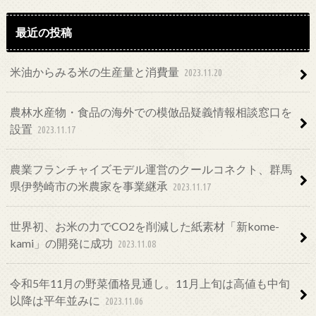
最近の投稿
米油からみる米の生産量と消費量
2023.11.20
農林水産物・食品の海外での模倣品疑義情報相談窓口を
設置
2023.11.17
農業フランチャイズモデル運営のクールコネクト、群馬
県伊勢崎市の米農家を事業継承
2023.11.17
世界初、お米の力でCO2を削減した紙素材「新kome-
kami」の開発に成功
2023.11.08
令和5年11月の野菜価格見通し。11月上旬は高値も中旬
以降は平年並みに
2023.11.06