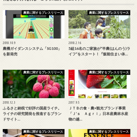
農業に関するプレスリリース
農業に関するプレスリリース
2018.10.9
2018.2.16
農機ガイダンスシステム「SG100」
5組16名のご家族が“半農(はんのう)ラ
を新発売
イフ”をスタート！『飯能住まい体…
農業に関するプレスリリース
農業に関するプレスリリース
2018.12.3
2017.9.5
ふるさと納税で好評の国産ライチ。
ＪＴＢの食・農×観光ブランド事業
ライチの研究開発を推進するブラン
「Ｊ’ｓ Ａｇｒｉ」日本産農林水産
ドサイト…
物の越…
農業に関するプレスリリース
農業に関するプレスリリース