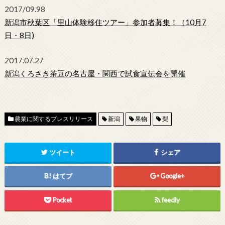
2017/09.98
新潟市秋葉区「里山体験移住ツアー」参加者募集！（10月7
日・8日)
2017.07.27
新潟くろさき茶豆の名古屋・関西で試食宣伝会を開催
農業に関するプレスリリース
新潟
果物
梨
ツイート
シェア
はてブ
Google+
Pocket
feedly