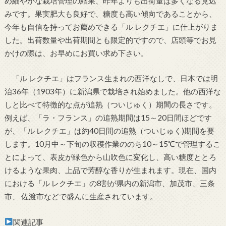
め細やかな栽培管理の結果、昨年よりも出荷量は多くなる見込
みです。果実肥大も良好で、糖度も高い傾向であることから、
今年も自信を持ってお薦めできる「ル レクチエ」に仕上がりま
した。出荷数量や出荷期間とも限定的ですので、店頭等でお見
かけの際は、お早めにお買い求め下さい。
「ル レクチエ」はフランス生まれの西洋なしで、日本では明
治36年（1903年）に新潟県で栽培され始めました。他の西洋な
しと比べて特徴的な点が追熟（ついじゅく）期間の長さです。
例えば、「ラ・フランス」の追熟期間は15～20日間ほどです
が、「ル レクチエ」は約40日間の追熟（ついじゅく)期間を要
します。10月中～下旬の収穫作業ののち10～15℃で管理するこ
とによって、表皮が緑色から山吹色に変化し、高い糖度ととろ
けるような果肉、上品で芳醇な香りが生まれます。現在、国内
における「ル レクチエ」の8割が県内の新潟市、加茂市、三条
市、 佐渡市などで盛んに生産されています。
関連記事