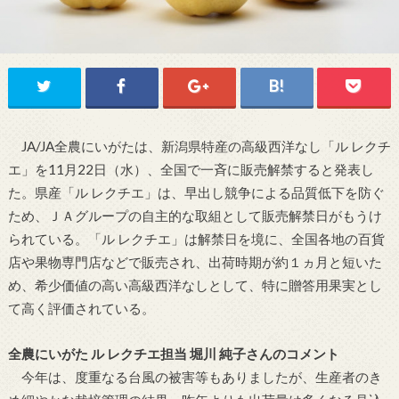
JA/JA全農にいがたは、新潟県特産の高級西洋なし「ル レクチ
エ」を11月22日（水）、全国で一斉に販売解禁すると発表し
た。県産「ル レクチエ」は、早出し競争による品質低下を防ぐ
ため、ＪＡグループの自主的な取組として販売解禁日がもうけ
られている。「ル レクチエ」は解禁日を境に、全国各地の百貨
店や果物専門店などで販売され、出荷時期が約１ヵ月と短いた
め、希少価値の高い高級西洋なしとして、特に贈答用果実とし
て高く評価されている。
全農にいがた ル レクチエ担当 堀川 純子さんのコメント
今年は、度重なる台風の被害等もありましたが、生産者のき