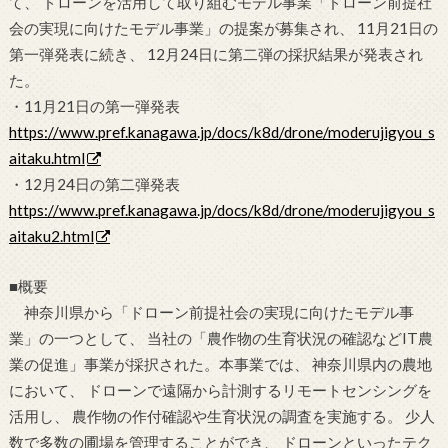
て、 ドローンを活用して取り組むモデル事業「ドローン前提社
会の実現に向けたモデル事業」の提案が募集され、 11月21日の
第一弾発表に続き、 12月24日に第二弾の採択結果が発表され
た。
・11月21日の第一弾発表
https://www.pref.kanagawa.jp/docs/k8d/drone/moderujigyou_s
aitaku.html
・12月24日の第二弾発表
https://www.pref.kanagawa.jp/docs/k8d/drone/moderujigyou_s
aitaku2.html
■概要
神奈川県から「ドローン前提社会の実現に向けたモデル事
業」の一つとして、 当社の「農作物の生育状況の確認などIT農
業の促進」事業が採択された。本事業では、 神奈川県内の農地
において、 ドローンで遠隔から計測するリモートセンシングを
活用し、 農作物の作付確認や生育状況の調査を実施する。 少人
数で多数の圃場を管理することができ、 ドローンといったテク