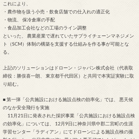
これにより、
・農作物を扱う小売・飲食店舗での仕入れの適正化
・物流、 保冷倉庫の手配
・食品加工会社などの工場のライン調整
といった、 農業産業で遅れていたサプライチェーンマネジメン
ト（SCM）体制の構築を支援する仕組みを作る事が可能とな
る。
上記のソリューションはドローン・ジャパン株式会社（代表取
締役：勝俣喜一朗、 東京都千代田区）と共同で本実証実験に取
り組む。
■ 第一弾「公共施設における施設点検の効率化」では、 悪天候
のなか安全飛行を実施
11月21日に発表された採択事業「公共施設における施設点検
の効率化」については、 12月9日に神奈川県中郡二宮町の生涯
学習センター「ラディアン」にてドローンによる施設点検の撮