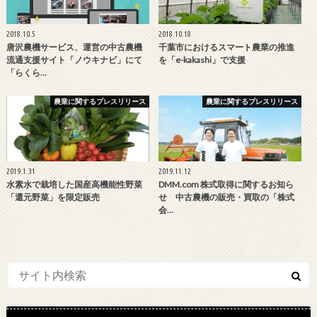
2018.10.5
2018.10.18
唐沢農機サービス、運営の中古農機
千葉市におけるスマート農業の推進
流通支援サイト「ノウキナビ」にて
を「e-kakashi」で支援
「らくら…
農業に関するプレスリリース
農業に関するプレスリリース
2019.1.31
2019.11.12
水素水で栽培した国産高機能性野菜
DMM.com 株式取得に関するお知ら
「還元野菜」を限定販売
せ 中古農機の販売・買取の「株式
会…