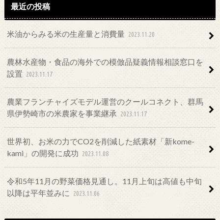
最近の投稿
米油からみる米の生産量と消費量
2023.11.20
農林水産物・食品の海外での模倣品疑義情報相談窓口を
設置
2023.11.17
農業フランチャイズモデル運営のクールコネクト、群馬
県伊勢崎市の米農家を事業継承
2023.11.17
世界初、お米の力でCO2を削減した紙素材「新kome-
kami」の開発に成功
2023.11.08
令和5年11月の野菜価格見通し。11月上旬は高値も中旬
以降は平年並みに
2023.11.06