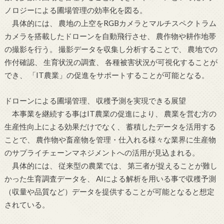
ノロジーによる圃場管理の効率化を図る。
具体的には、 農地の上空をRGBカメラとマルチスペクトラム
カメラを搭載したドローンを自動飛行させ、 農作物や耕作地帯
の撮影を行う。 撮影データを収集し分析することで、 農地での
作付確認、 生育状況の調査、 各種被害状況が可視化することが
でき、 「IT農業」の促進をサポートすることが可能となる。
ドローンによる圃場管理、 収穫予測を実現できる展望
本事業を継続する事はIT農業の促進により、 農業を営む方の
生産性向上による効果だけでなく、 蓄積したデータを活用する
ことで、 農作物や畜産物を管理・仕入れる様々な業界に生産物
のサプライチェーンマネジメントへの活用が見込まれる。
具体的には、 従来型の農業では、 第三者が捉えることが難し
かった生育調査データを、 AIによる解析を用いる事で収穫予測
（収量や品質など）データを提供することが可能となると想定
されている。