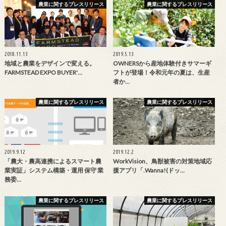
農業に関するプレスリリース
農業に関するプレスリリース
2018.11.13
2019.5.13
地域と農業をデザインで変える。
OWNERSから産地体験付きサマーギ
FARMSTEAD EXPO BUYER'…
フトが登場！令和元年の夏は、生産
者か…
農業に関するプレスリリース
農業に関するプレスリリース
2019.9.12
2019.12.2
「農大・農高連携によるスマート農
WorkVision、鳥獣被害の対策地域応
業実証」システム構築・運用 保守 業
援アプリ「.Wanna!(ドッ…
務委…
農業に関するプレスリリース
農業に関するプレスリリース