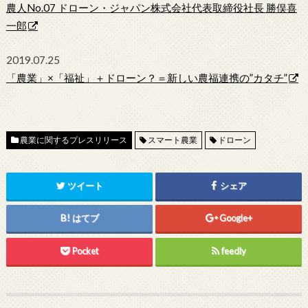
農人No.07 ドローン・ジャパン株式会社代表取締役社長 勝俣喜
一郎
2019.07.25
「農業」×「福祉」＋ドローン？＝新しい農福連携の”カタチ”
農業に関するプレスリリース
スマート農業
ドローン
ツイート
シェア
はてブ
Google+
Pocket
feedly