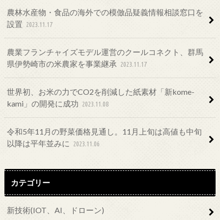
農林水産物・食品の海外での模倣品疑義情報相談窓口を
設置
2023.11.17
農業フランチャイズモデル運営のクールコネクト、群馬
県伊勢崎市の米農家を事業継承
2023.11.17
世界初、お米の力でCO2を削減した紙素材「新kome-
kami」の開発に成功
2023.11.08
令和5年11月の野菜価格見通し。11月上旬は高値も中旬
以降は平年並みに
2023.11.06
カテゴリー
新技術(IOT、AI、ドローン)