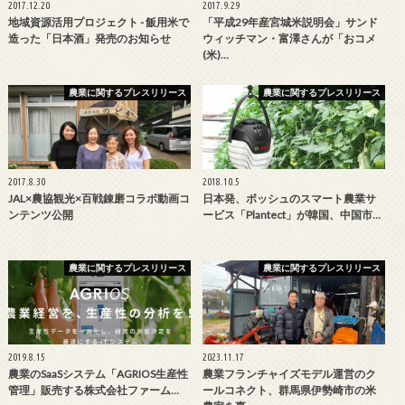
2017.12.20
2017.9.29
地域資源活用プロジェクト - 飯用米で
「平成29年産宮城米説明会」サンド
造った「日本酒」発売のお知らせ
ウィッチマン・富澤さんが「おコメ
(米)…
農業に関するプレスリリース
農業に関するプレスリリース
2017.8.30
2018.10.5
JAL×農協観光×百戦錬磨コラボ動画コ
日本発、ボッシュのスマート農業サ
ンテンツ公開
ービス「Plantect」が韓国、中国市…
農業に関するプレスリリース
農業に関するプレスリリース
2019.8.15
2023.11.17
農業のSaaSシステム「AGRIOS生産性
農業フランチャイズモデル運営のク
管理」販売する株式会社ファーム…
ールコネクト、群馬県伊勢崎市の米