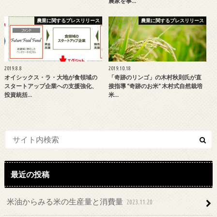
農家を事…
農業に関するプレスリリース
農業に関するプレスリリース
2019.8.8
2019.10.18
オイシックス・ラ・大地が食領域の
「奇跡のリンゴ」の木村秋則氏が直
スタートアップ企業への支援強化、
接指導 “奇跡のお米” 木村式自然栽培
投資統括…
米…
最近の投稿
米油からみる米の生産量と消費量
2023.11.20