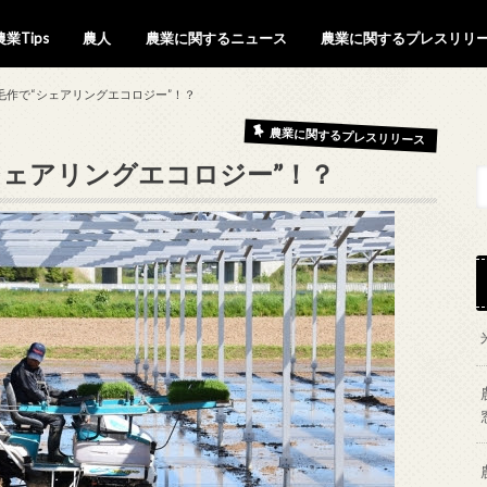
農業Tips
農人
農業に関するニュース
農業に関するプレスリリ
農薬関連(殺虫剤・殺菌剤等)
新技術(IOT、AI、ドローン)
鳥獣被害
種苗・新品種
農家
農業関連者
毛作で“シェアリングエコロジー”！？
農業に関するプレスリリース
シェアリングエコロジー”！？