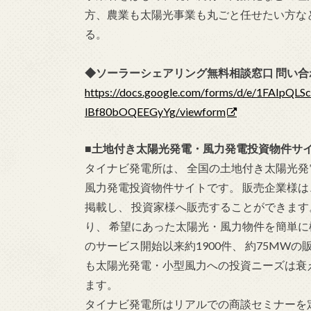
方、農業も太陽光事業も丸ごと任せたい方な
る。
◆ソーラーシェアリング無料相談窓口 問い
https://docs.google.com/forms/d/e/1FAIp
lBf80bOQEEGyYg/viewform
■土地付き太陽光発電・風力発電投資物件サ
タイナビ発電所は、 全国の土地付き太陽光
風力発電投資物件サイトです。 販売企業様は
掲載し、 投資家様へ販売することができます
り、 希望にあった太陽光・風力物件を簡単に検索
のサービス開始以来約1900件、 約75MW
も太陽光発電・小型風力への投資ニーズは衰え
ます。
タイナビ発電所はリアルでの商談セミナーを