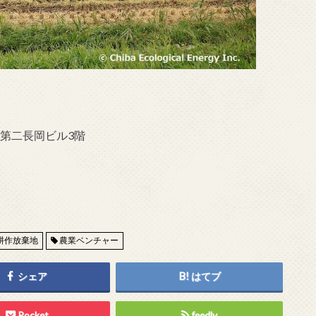
田第二長岡ビル3階
耕作放棄地
農業ベンチャー
シェア
はてブ
Pocket
feedly