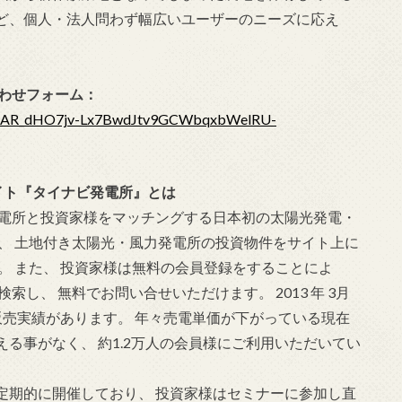
ど、個人・法人問わず幅広いユーザーのニーズに応え
合わせフォーム：
QLScAR_dHO7jv-Lx7BwdJtv9GCWbqxbWelRU-
イト『タイナビ発電所』とは
発電所と投資家様をマッチングする日本初の太陽光発電・
、 土地付き太陽光・風力発電所の投資物件をサイト上に
。 また、 投資家様は無料の会員登録をすることによ
し、 無料でお問い合せいただけます。 2013 年 3月
の販売実績があります。 年々売電単価が下がっている現在
る事がなく、 約1.2万人の会員様にご利用いただいてい
定期的に開催しており、 投資家様はセミナーに参加し直