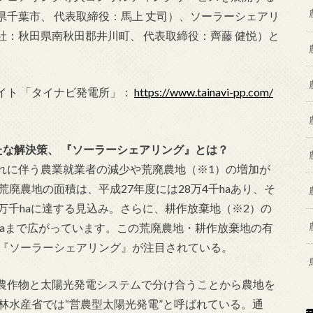
千葉市、 代表取締役：馬上 丈司）、ソーラーシェアリ
：秋田県南秋田郡井川町、 代表取締役：齊藤 健悦）と
イト 「タイナビ発電所」：
https://www.tainavi-pp.com/
たな解決策、 『ソーラーシェアリング』とは？
に伴う農業就業者の減少や荒廃農地（※1）の増加が
廃農地の面積は、平成27年度には28万4千haあり、そ
万千haに達する見込み。さらに、耕作放棄地（※2）の
千haまで広がっています。この荒廃農地・耕作放棄地の有
在『ソーラーシェアリング』が注目されている。
農作物と太陽光発電システムで分け合うことから農地を
林水産省では“営農型太陽光発電”と呼ばれている。通