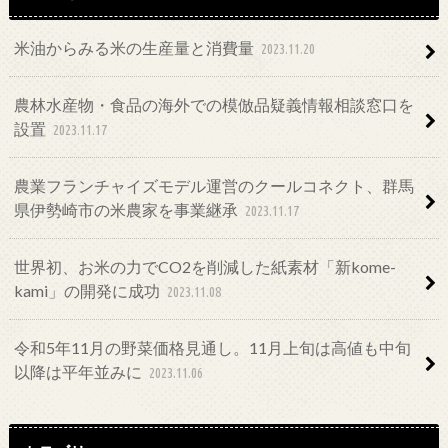
米油からみる米の生産量と消費量
2023.11.20
農林水産物・食品の海外での模倣品疑義情報相談窓口を
設置
2023.11.17
農業フランチャイズモデル運営のクールコネクト、群馬
県伊勢崎市の米農家を事業継承
2023.11.17
世界初、お米の力でCO2を削減した紙素材「新kome-
kami」の開発に成功
2023.11.08
令和5年11月の野菜価格見通し。11月上旬は高値も中旬
以降は平年並みに
2023.11.06