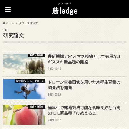
ノウレッジ
農ledge
ホーム
タグ : 研究論文
TAG
研究論文
種苗・新品種
農研機構 バイオマス植物として有用なオ
ギススキ新品種の開発
2022.10.18
新技術(IOT、AI、ドローン)
ドローン空撮画像を用いた水稲生育量の
調査法を開発
2021.03.25
種苗・新品種
極早生で露地栽培可能な食味良好な白肉
のモモ新品種「ひめまるこ」
2019.10.17