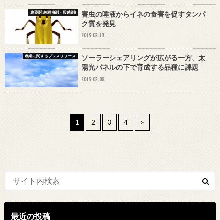
農薬関連(殺虫剤・殺菌剤)
害虫の唾液からイネの食害を促すタンパ
ク質を発見
2019.02.13
農業に関するプレスリリース
ソーラーシェアリングが広がる一方、太
陽光パネルの下で育成する品種に課題
2019.02.08
1
2
3
4
>
最近の投稿