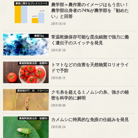
農業に関するプレスリリース
農学部＝農作業のイメージはもう古い！
農学部出身者の74%が農学部を「勧めた
い」と回答
2019.10.10
農業Tips
常温乾燥保存可能な昆虫細胞で強力に働
く遺伝子のスイッチを発見
2019.07.30
農薬関連(殺虫剤・殺菌剤)
トマトなどの虫害を天然物質ロリオライ
ドで予防
2019.05.13
新技術(IOT、AI、ドローン)
クモ糸を超えるミノムシの糸、強さの秘
密を科学的に解明
2019.04.04
農薬関連(殺虫剤・殺菌剤)
カメムシに特異的な免疫の仕組みを発見
2019.02.26