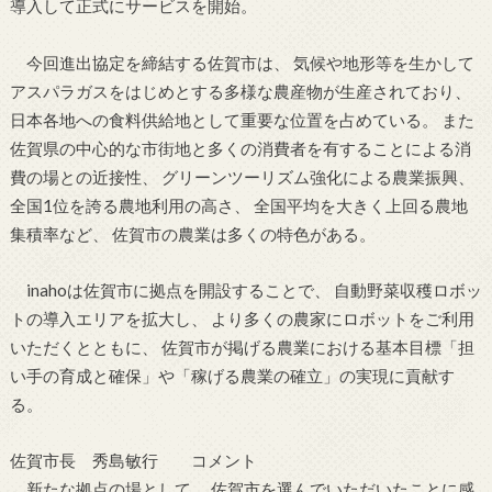
導入して正式にサービスを開始。
今回進出協定を締結する佐賀市は、 気候や地形等を生かして
アスパラガスをはじめとする多様な農産物が生産されており、
日本各地への食料供給地として重要な位置を占めている。 また
佐賀県の中心的な市街地と多くの消費者を有することによる消
費の場との近接性、 グリーンツーリズム強化による農業振興、
全国1位を誇る農地利用の高さ、 全国平均を大きく上回る農地
集積率など、 佐賀市の農業は多くの特色がある。
inahoは佐賀市に拠点を開設することで、 自動野菜収穫ロボッ
トの導入エリアを拡大し、 より多くの農家にロボットをご利用
いただくとともに、 佐賀市が掲げる農業における基本目標「担
い手の育成と確保」や「稼げる農業の確立」の実現に貢献す
る。
佐賀市長 秀島敏行 コメント
新たな拠点の場として、 佐賀市を選んでいただいたことに感