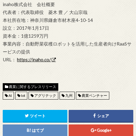
inaho株式会社 会社概要
代表者：代表取締役 菱木 豊 ／ 大山宗哉
本社所在地：神奈川県鎌倉市材木座4-10-14
設立：2017年1月17日
資本金：1億1259万円
事業内容：自動野菜収穫ロボットを活用した生産者向けRaaSサ
ービスの提供
URL：
https://inaho.co/
農業に関するプレスリリース
AI
Iot
アグリテック
九州
農業ベンチャー
ツイート
シェア
はてブ
Google+