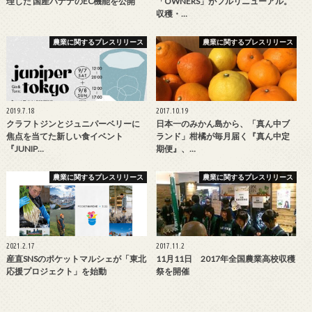
理した 国産バナナのEC機能を公開
「OWNERS」がフルリニューアル。
収穫・…
農業に関するプレスリリース
農業に関するプレスリリース
2019.7.18
2017.10.19
クラフトジンとジュニパーベリーに
日本一のみかん島から、「真ん中ブ
焦点を当てた新しい食イベント
ランド」柑橘が毎月届く『真ん中定
『JUNIP…
期便』、…
農業に関するプレスリリース
農業に関するプレスリリース
2021.2.17
2017.11.2
産直SNSのポケットマルシェが「東北
11月11日 2017年全国農業高校収穫
応援プロジェクト」を始動
祭を開催