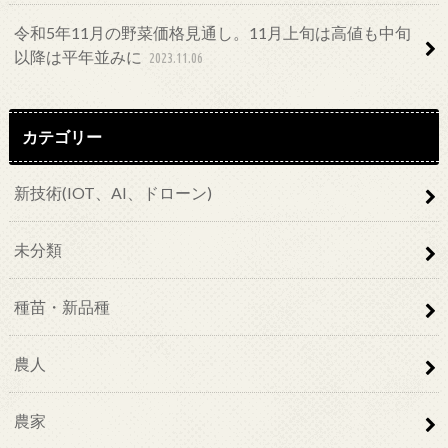
令和5年11月の野菜価格見通し。11月上旬は高値も中旬
以降は平年並みに
2023.11.06
カテゴリー
新技術(IOT、AI、ドローン)
未分類
種苗・新品種
農人
農家