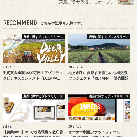
「東急プラザ渋谷」にオープン
RECOMMEND
こちらの記事も人気です。
農業に関するプレスリリース
農業に関するプレスリリース
2019.7.16
2017.12.14
出資賞金総額1000万円！アグリテッ
地方創生に貢献する新しい地域交流
クビジネスコンテスト「DEEP VA…
プロジェクト 「RE FARM」 販売開始
農業に関するプレスリリース
農業に関するプレスリリース
2019.2.7
2018.7.30
【農業×IoT】IoTで栽培環境を徹底管
オーナー制度プラットフォーム