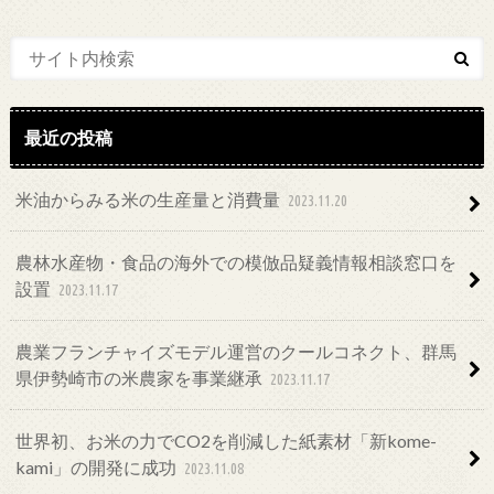
最近の投稿
米油からみる米の生産量と消費量
2023.11.20
農林水産物・食品の海外での模倣品疑義情報相談窓口を
設置
2023.11.17
農業フランチャイズモデル運営のクールコネクト、群馬
県伊勢崎市の米農家を事業継承
2023.11.17
世界初、お米の力でCO2を削減した紙素材「新kome-
kami」の開発に成功
2023.11.08