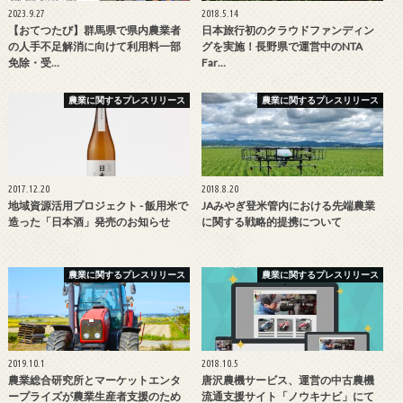
2023.9.27
2018.5.14
【おてつたび】群馬県で県内農業者
日本旅行初のクラウドファンディン
の人手不足解消に向けて利用料一部
グを実施！長野県で運営中のNTA
免除・受…
Far…
農業に関するプレスリリース
農業に関するプレスリリース
2017.12.20
2018.8.20
地域資源活用プロジェクト - 飯用米で
JAみやぎ登米管内における先端農業
造った「日本酒」発売のお知らせ
に関する戦略的提携について
農業に関するプレスリリース
農業に関するプレスリリース
2019.10.1
2018.10.5
農業総合研究所とマーケットエンタ
唐沢農機サービス、運営の中古農機
ープライズが農業生産者支援のため
流通支援サイト「ノウキナビ」にて