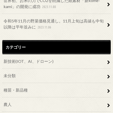
世界初、お米の力でCO2を削減した紙素材「新kome-
kami」の開発に成功
2023.11.08
令和5年11月の野菜価格見通し。11月上旬は高値も中旬
以降は平年並みに
2023.11.06
カテゴリー
新技術(IOT、AI、ドローン)
未分類
種苗・新品種
農人