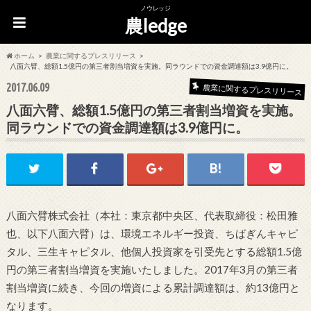
ノウレッジ
農ledge
ホーム
農業に関するプレスリリース
八面六臂、総額1.5億円の第三者割当増資を実施。同ラウンドでの資金調達額は3.9億円に。
2017.06.09
農業に関するプレスリリース
八面六臂、総額1.5億円の第三者割当増資を実施。
同ラウンドでの資金調達額は3.9億円に。
八面六臂株式会社（本社：東京都中央区、代表取締役：松田雅
也、以下八面六臂）は、環境エネルギー投資、ちばぎんキャピ
タル、三生キャピタル、他個人投資家を引受先とする総額1.5億
円の第三者割当増資を実施いたしました。2017年3月の第三者
割当増資に続き、今回の増資による累計調達額は、約13億円と
なります。