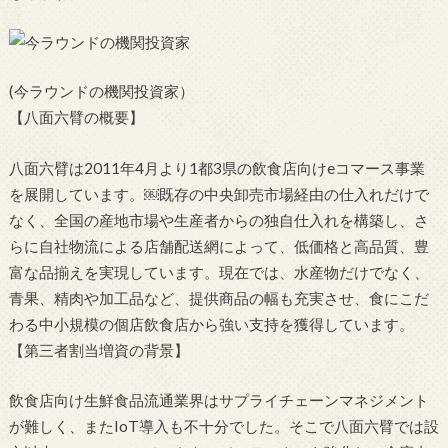
(今ラウンドの機関投資家）
【八面六臂の概要】
八面六臂は2011年4月より1都3県の飲食店向けeコマース事業
を展開しています。￼既存の中央卸売市場経由の仕入れだけで
なく、全国の産地市場や生産者からの独自仕入れを構築し、さ
らに自社物流による店舗配送網によって、低価格と高品質、豊
富な品揃えを実現しています。現在では、水産物だけでなく、
青果、精肉や加工品など、提供商品の幅も充実させ、食にこだ
わる中小規模の個店飲食店から強い支持を獲得しています。
【第三者割当増資の背景】
飲食店向け生鮮食品流通業界はサプライチェーンマネジメント
が難しく、またIoT導入も不十分でした。そこで八面六臂では設