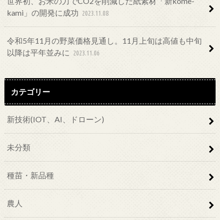
世界初、お米の力でCO2を削減した紙素材「新kome-
kami」の開発に成功
2023.11.08
令和5年11月の野菜価格見通し。11月上旬は高値も中旬
以降は平年並みに
2023.11.06
カテゴリー
新技術(IOT、AI、ドローン)
未分類
種苗・新品種
農人