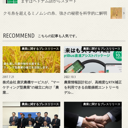
まずはベトナム語からスタート
クモ糸を超えるミノムシの糸、強さの秘密を科学的に解明
RECOMMEND
こちらの記事も人気です。
農業に関するプレスリリース
農業に関するプレスリリース
2017.7.21
2022.10.3
株式会社 唐沢農機サービスが、“マー
農業情報設計社が、高精度なRTK補正
ケティング型農業”の確立に向け「農
を利用できる自動操舵エントリーモ
業…
デル…
農業に関するプレスリリース
農業に関するプレスリリース