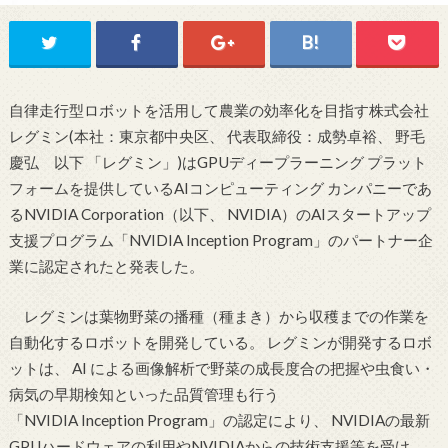
自律走行型ロボットを活用して農業の効率化を目指す株式会社
レグミン(本社：東京都中央区、 代表取締役：成勢卓裕、 野毛
慶弘 以下 「レグミン」)はGPUディープラーニング プラット
フォームを提供しているAIコンピューティング カンパニーであ
るNVIDIA Corporation（以下、 NVIDIA）のAIスタートアップ
支援プログラム「NVIDIA Inception Program」のパートナー企
業に認定されたと発表した。
レグミンは葉物野菜の播種（種まき）から収穫までの作業を
自動化するロボットを開発している。 レグミンが開発するロボ
ットは、 AI による画像解析で野菜の成長度合の把握や虫食い・
病気の早期検知といった品質管理も行う
「NVIDIA Inception Program」の認定により、 NVIDIAの最新
GPUハードウェアの利用やNVIDIAからの技術支援等を受け、