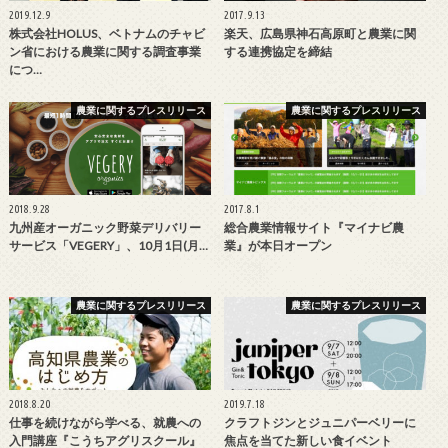
2019.12.9
2017.9.13
株式会社HOLUS、ベトナムのチャビ
楽天、広島県神石高原町と農業に関
ン省における農業に関する調査事業
する連携協定を締結
につ…
農業に関するプレスリリース
農業に関するプレスリリース
2018.9.28
2017.8.1
九州産オーガニック野菜デリバリー
総合農業情報サイト『マイナビ農
サービス「VEGERY」、10月1日(月…
業』が本日オープン
農業に関するプレスリリース
農業に関するプレスリリース
2018.8.20
2019.7.18
仕事を続けながら学べる、就農への
クラフトジンとジュニパーベリーに
入門講座『こうちアグリスクール』
焦点を当てた新しい食イベント