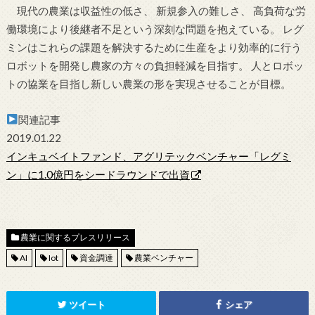
現代の農業は収益性の低さ、 新規参入の難しさ、 高負荷な労
働環境により後継者不足という深刻な問題を抱えている。 レグ
ミンはこれらの課題を解決するために生産をより効率的に行う
ロボットを開発し農家の方々の負担軽減を目指す。 人とロボッ
トの協業を目指し新しい農業の形を実現させることが目標。
関連記事
2019.01.22
インキュベイトファンド、アグリテックベンチャー「レグミ
ン」に1.0億円をシードラウンドで出資
農業に関するプレスリリース
AI
Iot
資金調達
農業ベンチャー
ツイート
シェア