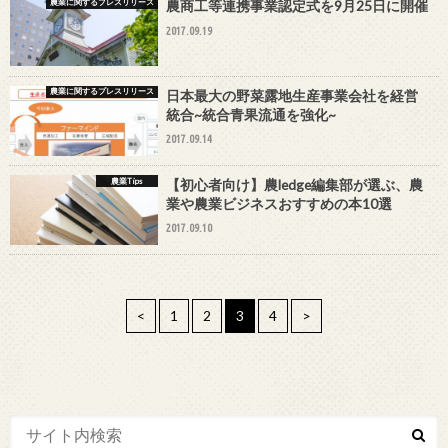
農業に関するプレスリリース
農商工等連携事業認定式を9月25日に開催
2017.09.19
農業に関するプレスリリース
日本最大の野菜露地生産事業会社を経営
統合~統合青果流通を強化~
2017.09.14
農業Tips
【初心者向け】農ledge編集部が選ぶ、農
業や農業ビジネスおすすめの本10選
2017.09.10
<
1
2
3
4
>