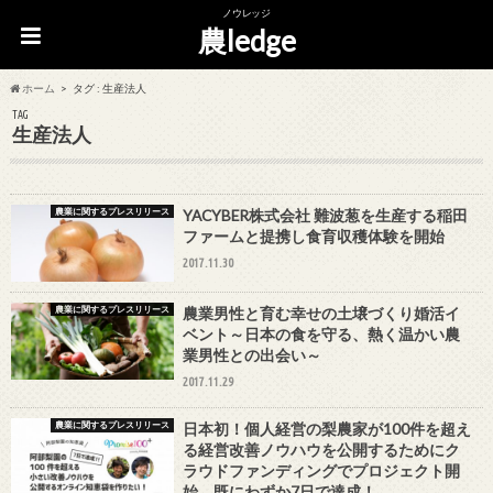
ノウレッジ
農ledge
ホーム
タグ : 生産法人
TAG
生産法人
農業に関するプレスリリース
YACYBER株式会社 難波葱を生産する稲田
ファームと提携し食育収穫体験を開始
2017.11.30
農業に関するプレスリリース
農業男性と育む幸せの土壌づくり婚活イ
ベント～日本の食を守る、熱く温かい農
業男性との出会い～
2017.11.29
農業に関するプレスリリース
日本初！個人経営の梨農家が100件を超え
る経営改善ノウハウを公開するためにク
ラウドファンディングでプロジェクト開
始。既にわずか7日で達成！