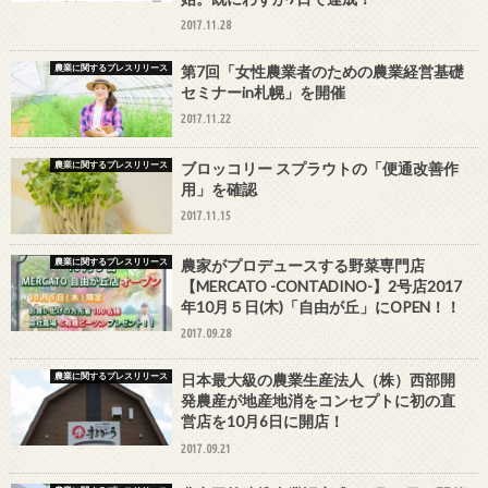
2017.11.28
農業に関するプレスリリース
第7回「女性農業者のための農業経営基礎
セミナーin札幌」を開催
2017.11.22
農業に関するプレスリリース
ブロッコリー スプラウトの「便通改善作
用」を確認
2017.11.15
農業に関するプレスリリース
農家がプロデュースする野菜専門店
【MERCATO -CONTADINO-】2号店2017
年10月５日(木)「自由が丘」にOPEN！！
2017.09.28
農業に関するプレスリリース
日本最大級の農業生産法人（株）西部開
発農産が地産地消をコンセプトに初の直
営店を10月6日に開店！
2017.09.21