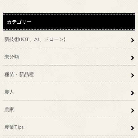
カテゴリー
新技術(IOT、AI、ドローン)
未分類
種苗・新品種
農人
農家
農業Tips