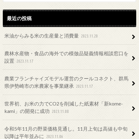
最近の投稿
米油からみる米の生産量と消費量
2023.11.20
農林水産物・食品の海外での模倣品疑義情報相談窓口を
設置
2023.11.17
農業フランチャイズモデル運営のクールコネクト、群馬
県伊勢崎市の米農家を事業継承
2023.11.17
世界初、お米の力でCO2を削減した紙素材「新kome-
kami」の開発に成功
2023.11.08
令和5年11月の野菜価格見通し。11月上旬は高値も中旬
以降は平年並みに
2023.11.06