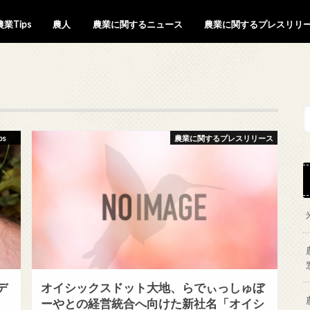
農業Tips
農人
農業に関するニュース
農業に関するプレスリリ
農薬関連(殺虫剤・殺菌剤等)
新技術(IOT、AI、ドローン)
鳥獣被害
種苗・新品種
農家
農業関連者
ps
農業に関するプレスリリース
デ
オイシックスドット大地、らでぃっしゅぼ
ーやとの経営統合へ向けた新社名「オイシ