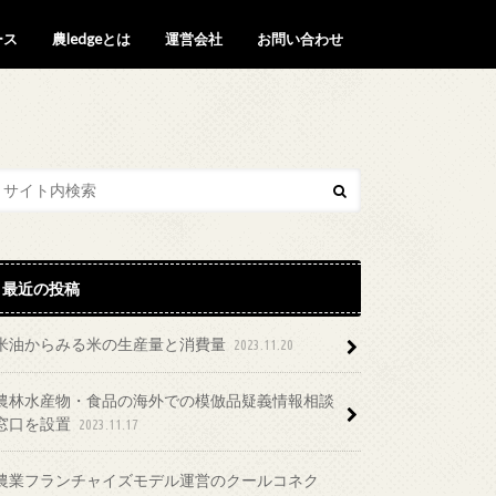
ース
農ledgeとは
運営会社
お問い合わせ
最近の投稿
米油からみる米の生産量と消費量
2023.11.20
農林水産物・食品の海外での模倣品疑義情報相談
窓口を設置
2023.11.17
農業フランチャイズモデル運営のクールコネク