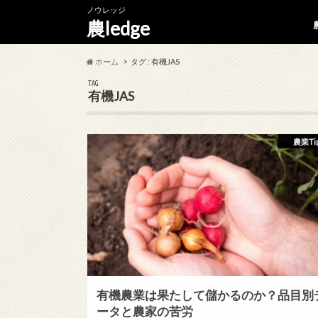
ノウレッジ
農ledge
ホーム
タグ : 有機JAS
TAG
有機JAS
農業Ti
有機農業は果たして儲かるのか？品目別
ータと農家の苦労