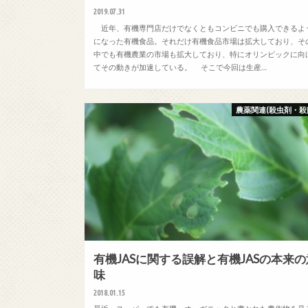
2019.07.31
近年、有機専門店だけでなくともコンビニでも購入できるよ
になった有機食品。それだけ有機食品市場は拡大しており、そ
中でも有機農業の市場も拡大しており、特にオリンピックに向
てその動きが加速している。 そこで今回は生産…
農薬関連(殺虫剤・殺
有機JASに関する誤解と有機JASの本来の
味
2018.01.15