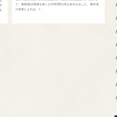
る
て、業務(取次業務を除く)の90日間の停止命令を出した。 農水省
野
の発表によれば、J…
有