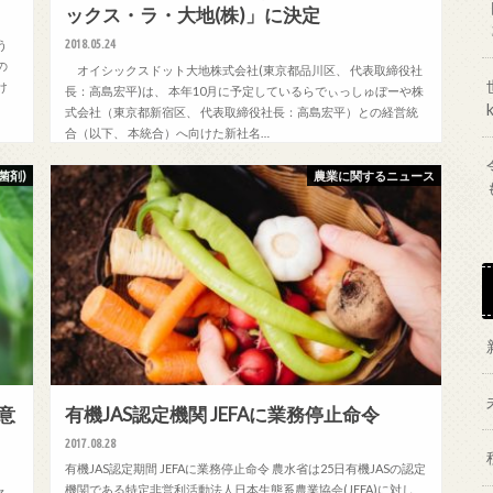
ックス・ラ・大地(株)」に決定
2018.05.24
う
の
オイシックスドット大地株式会社(東京都品川区、 代表取締役社
け
長：高島宏平)は、 本年10月に予定しているらでぃっしゅぼーや株
式会社（東京都新宿区、 代表取締役社長：高島宏平）との経営統
合（以下、 本統合）へ向けた新社名…
菌剤)
農業に関するニュース
意
有機JAS認定機関 JEFAに業務停止命令
2017.08.28
有機JAS認定期間 JEFAに業務停止命令 農水省は25日有機JASの認定
機関である特定非営利活動法人日本生態系農業協会(JEFA)に対し