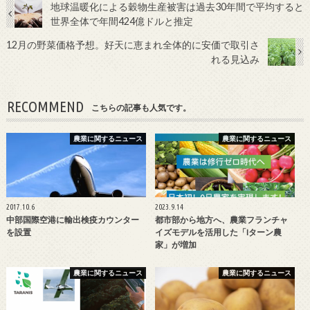
地球温暖化による穀物生産被害は過去30年間で平均すると
世界全体で年間424億ドルと推定
12月の野菜価格予想。好天に恵まれ全体的に安価で取引さ
れる見込み
RECOMMEND
こちらの記事も人気です。
農業に関するニュース
農業に関するニュース
2017.10.6
2023.9.14
中部国際空港に輸出検疫カウンター
都市部から地方へ、農業フランチャ
を設置
イズモデルを活用した「Iターン農
家」が増加
農業に関するニュース
農業に関するニュース