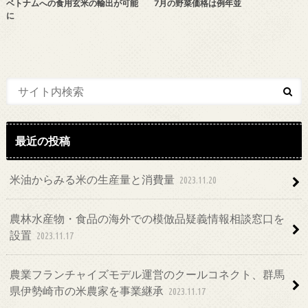
ベトナムへの食用玄米の輸出が可能
7月の野菜価格は例年並
に
最近の投稿
米油からみる米の生産量と消費量
2023.11.20
農林水産物・食品の海外での模倣品疑義情報相談窓口を
設置
2023.11.17
農業フランチャイズモデル運営のクールコネクト、群馬
県伊勢崎市の米農家を事業継承
2023.11.17