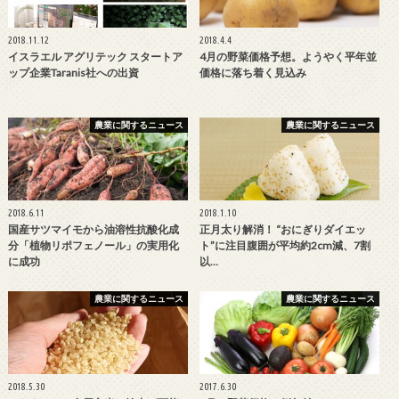
2018.11.12
2018.4.4
イスラエル アグリテック スタートア
4月の野菜価格予想。ようやく平年並
ップ企業Taranis社への出資
価格に落ち着く見込み
農業に関するニュース
農業に関するニュース
2018.6.11
2018.1.10
国産サツマイモから油溶性抗酸化成
正月太り解消！ “おにぎりダイエッ
分「植物リポフェノール」の実用化
ト”に注目腹囲が平均約2cm減、7割
に成功
以…
農業に関するニュース
農業に関するニュース
2018.5.30
2017.6.30