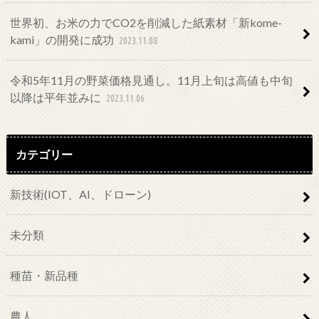
世界初、お米の力でCO2を削減した紙素材「新kome-
kami」の開発に成功
2023.11.08
令和5年11月の野菜価格見通し。11月上旬は高値も中旬
以降は平年並みに
2023.11.06
カテゴリー
新技術(IOT、AI、ドローン)
未分類
種苗・新品種
農人